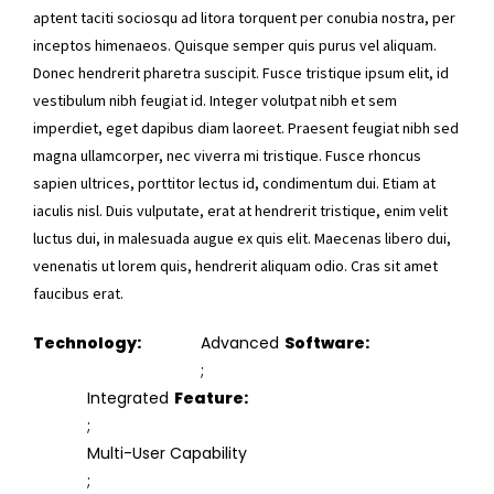
aptent taciti sociosqu ad litora torquent per conubia nostra, per
inceptos himenaeos. Quisque semper quis purus vel aliquam.
Donec hendrerit pharetra suscipit. Fusce tristique ipsum elit, id
vestibulum nibh feugiat id. Integer volutpat nibh et sem
imperdiet, eget dapibus diam laoreet. Praesent feugiat nibh sed
magna ullamcorper, nec viverra mi tristique. Fusce rhoncus
sapien ultrices, porttitor lectus id, condimentum dui. Etiam at
iaculis nisl. Duis vulputate, erat at hendrerit tristique, enim velit
luctus dui, in malesuada augue ex quis elit. Maecenas libero dui,
venenatis ut lorem quis, hendrerit aliquam odio. Cras sit amet
faucibus erat.
Technology
Advanced
Software
Integrated
Feature
Multi-User Capability