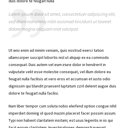
duis dolore te feugait nulla
Lorem ipsum dolor sit amet, consectetuer adipiscing elit,
sed diam nonummy nibh euismod tincidunt ut laoreet
dolore magna aliquam erat volutpat.
Ut wisi enim ad minim veniam, quis nostrud exerci tation
ullamcorper suscipit lobortis nisl ut aliquip ex ea commodo
consequat. Duis autem vel eum iriure dolor in hendrerit in
vulputate velit esse molestie consequat, vel illum dolore eu
feugiat nulla facilisis at vero eros et accumsan et iusto odio
dignissim qui blandit praesent luptatum zzril delenit augue duis
dolore te feugait nulla facilisi.
Nam liber tempor cum soluta nobis eleifend option congue nihil
imperdiet doming id quod mazim placerat facer possim assum.
Typi non habent claritatem insitam; est usus legentis in iis qui
facit eorum claritatem. Investigationes demonstraverunt