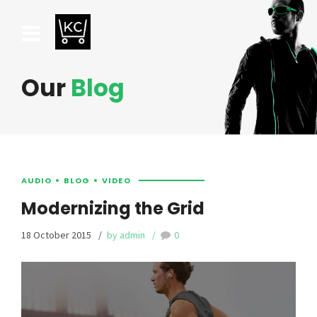
Our
Blog
AUDIO
BLOG
VIDEO
Modernizing the Grid
18 October 2015
by admin
0