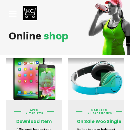
Online
shop
Add to wishlist
Add to wishlist
APPS
GADGETS
TABLETS
HEADPHONES
Download Item
On Sale Woo Single
Efficiendi honestatis
Pellentesque habitant