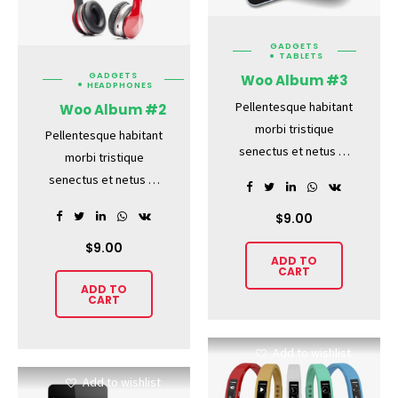
GADGETS
TABLETS
GADGETS
Woo Album #3
HEADPHONES
Pellentesque habitant
Woo Album #2
morbi tristique
Pellentesque habitant
senectus et netus et
morbi tristique
malesuada fames ac
senectus et netus et
turpis egestas.
malesuada fames ac
Vestibulum tortor
$
9.00
turpis egestas.
quam, feugiat vitae,
Vestibulum tortor
$
9.00
ADD TO
ultricies eget, tempor
quam, feugiat vitae,
CART
sit amet, ante. Donec
ADD TO
ultricies eget, tempor
CART
eu libero sit amet
sit amet, ante. Donec
quam egestas semper.
eu libero sit amet
Aenean ultricies mi
Add to wishlist
quam egestas semper.
vitae est. Mauris
Aenean ultricies mi
Add to wishlist
placerat eleifend leo.