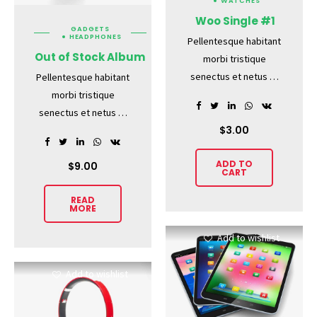
WATCHES
Woo Single #1
GADGETS
HEADPHONES
Pellentesque habitant
Out of Stock Album
morbi tristique
senectus et netus et
Pellentesque habitant
malesuada fames ac
morbi tristique
turpis egestas.
senectus et netus et
Vestibulum tortor
$
3.00
malesuada fames ac
quam, feugiat vitae,
turpis egestas.
ADD TO
ultricies eget, tempor
Vestibulum tortor
$
9.00
CART
sit amet, ante. Donec
quam, feugiat vitae,
READ
eu libero sit amet
ultricies eget, tempor
MORE
quam egestas semper.
sit amet, ante. Donec
Aenean ultricies mi
eu libero sit amet
Add to wishlist
vitae est. Mauris
quam egestas semper.
placerat eleifend leo.
Aenean ultricies mi
Add to wishlist
vitae est. Mauris
placerat eleifend leo.