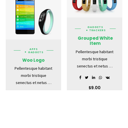
vitae est. Mauris
placerat eleifend leo.
GADGETS
TRACKERS
Grouped White
Item
APPS
Pellentesque habitant
GADGETS
morbi tristique
Woo Logo
senectus et netus et
Pellentesque habitant
malesuada fames ac
morbi tristique
turpis egestas.
senectus et netus et
Vestibulum tortor
$
9.00
malesuada fames ac
quam, feugiat vitae,
turpis egestas.
ADD TO
ultricies eget, tempor
Vestibulum tortor
$
15.00
CART
sit amet, ante. Donec
quam, feugiat vitae,
eu libero sit amet
ADD TO
ultricies eget, tempor
CART
quam egestas semper.
sit amet, ante. Donec