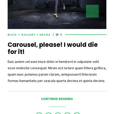
BLOG
GALLERY
IMAGE
0
Carousel, please! I would die
for it!
Duis autem vel eum iriure dolor in hendrerit in vulputate velit
esse molestie consequat. Mirum est notare quam littera gothica,
quam nunc putamus parum claram, anteposuerit litterarum
formas humanitatis per seacula quarta decima et quinta decima.
CONTINUE READING