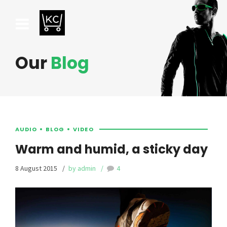
Our
Blog
AUDIO
BLOG
VIDEO
Warm and humid, a sticky day
8 August 2015
by admin
4