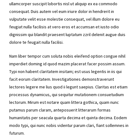
ullamcorper suscipit lobortis nisl ut aliquip ex ea commodo
consequat. Duis autem vel eum iriure dolor in hendrerit in
vulputate velit esse molestie consequat, vel illum dolore eu
feugiat nulla facilisis at vero eros et accumsan et iusto odio
dignissim qui blandit praesent luptatum zzril delenit augue duis
dolore te feugait nulla facilisi.
Nam liber tempor cum soluta nobis eleifend option congue nihil
imperdiet doming id quod mazim placerat facer possim assum.
Typi non habent claritatem insitam; est usus legentis in iis qui
facit eorum claritatem. Investigationes demonstraverunt
lectores legere me lius quod ii legunt saepius. Claritas est etiam
processus dynamicus, qui sequitur mutationem consuetudium
lectorum. Mirum est notare quam littera gothica, quam nunc
putamus parum claram, anteposuerit litterarum formas
humanitatis per seacula quarta decima et quinta decima. Eodem
modo typi, qui nunc nobis videntur parum clari, fiant sollemnes in
futurum.