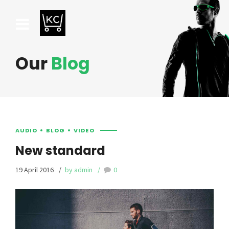
Our
Blog
AUDIO
BLOG
VIDEO
New standard
19 April 2016
by admin
0