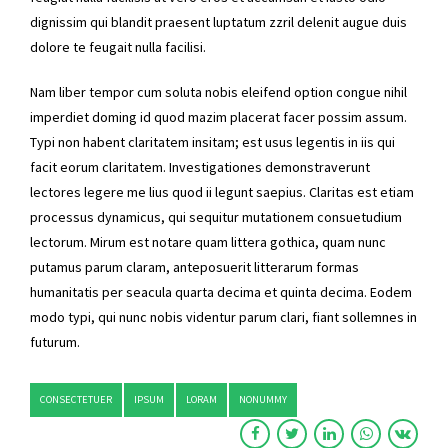
dignissim qui blandit praesent luptatum zzril delenit augue duis
dolore te feugait nulla facilisi.
Nam liber tempor cum soluta nobis eleifend option congue nihil
imperdiet doming id quod mazim placerat facer possim assum.
Typi non habent claritatem insitam; est usus legentis in iis qui
facit eorum claritatem. Investigationes demonstraverunt
lectores legere me lius quod ii legunt saepius. Claritas est etiam
processus dynamicus, qui sequitur mutationem consuetudium
lectorum. Mirum est notare quam littera gothica, quam nunc
putamus parum claram, anteposuerit litterarum formas
humanitatis per seacula quarta decima et quinta decima. Eodem
modo typi, qui nunc nobis videntur parum clari, fiant sollemnes in
futurum.
CONSECTETUER
IPSUM
LORAM
NONUMMY